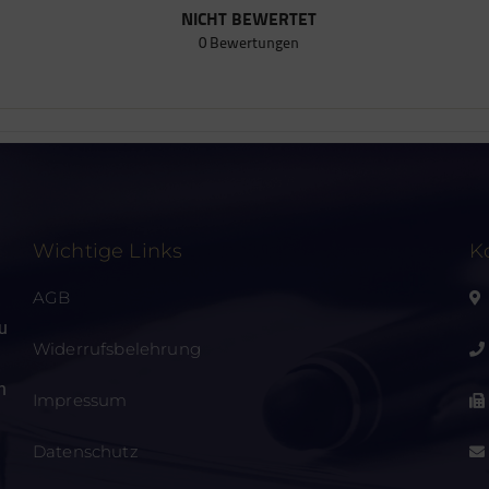
Wichtige Links
K
AGB
u
Widerrufsbelehrung
n
Impressum
Datenschutz