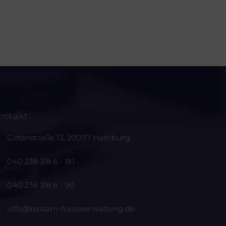
ontakt
Gotenstraße 12, 20097 Hamburg
040 238 318 6 - 80
040 238 318 6 - 90
info@balsam-hausverwaltung.de