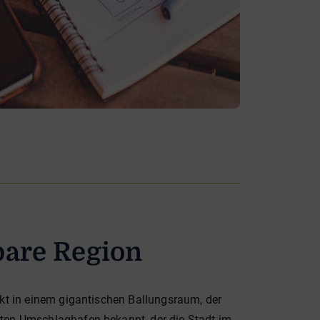
bare Region
ekt in einem gigantischen Ballungsraum, der
ßten Umschlaghafen bekannt, der die Stadt im